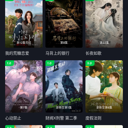
第12集完结
第8集
第22集
我的荒糖恋爱
马背上的银行
长夜如歌
1.0
1.0
5.0
第7集
更新至第1集
更新至第6集
心动禁止
财阀X刑警 第二季
度假法则