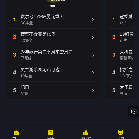
赛尔号TV9霹雳九重天
寇松勋爵
1
1
30集全
正片
蔬菜不寂寞第10季
29呀我的
2
2
20集全
正片
少年歌行第二季风花雪月篇
天机变—
3
3
已完结
更新至5集
灵异游乐园无路可逃
招摇之涅
4
4
10集全
HD中字
旭日
太子殿下
5
5
全集
高清
首页
周表
排行榜
我的