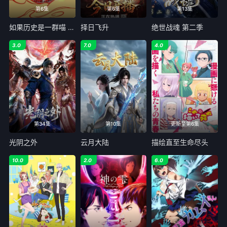
第6集
第6集
第13集
如果历史是一群喵 大明皇朝篇
择日飞升
绝世战魂 第二季
3.0
7.0
4.0
第34集
第10集
更新至第6集
光阴之外
云月大陆
描绘直至生命尽头
10.0
2.0
6.0