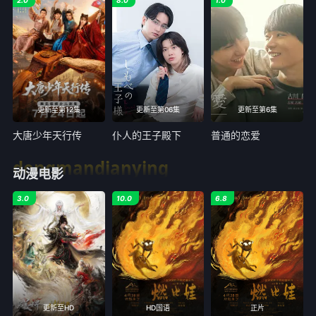
2.0
8.0
1.0
更新至第12集
更新至第06集
更新至第6集
大唐少年天行传
仆人的王子殿下
普通的恋爱
dongmandianying
动漫电影
3.0
10.0
6.8
更新至HD
HD国语
正片