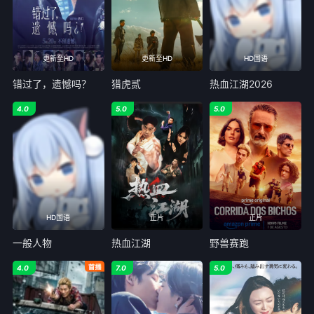
更新至HD
更新至HD
HD国语
错过了，遗憾吗？
猎虎贰
热血江湖2026
4.0
5.0
5.0
HD国语
正片
正片
一般人物
热血江湖
野兽赛跑
4.0
7.0
5.0