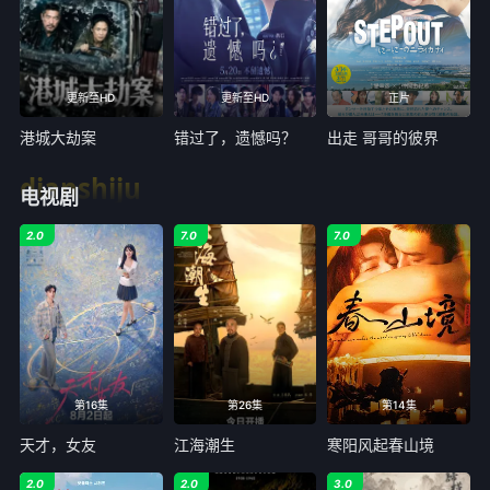
更新至HD
更新至HD
正片
港城大劫案
错过了，遗憾吗？
出走 哥哥的彼界
dianshiju
电视剧
2.0
7.0
7.0
第16集
第26集
第14集
天才，女友
江海潮生
寒阳风起春山境
2.0
2.0
3.0