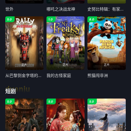
世外
哪吒之决战龙神
史努比特辑：有家真好
5.0
1.0
8.0
正片
正片
正片
从巴黎到金字塔的集会
我的古怪家庭
熊猫闯非洲
duanju
短剧
5.0
5.0
5.0