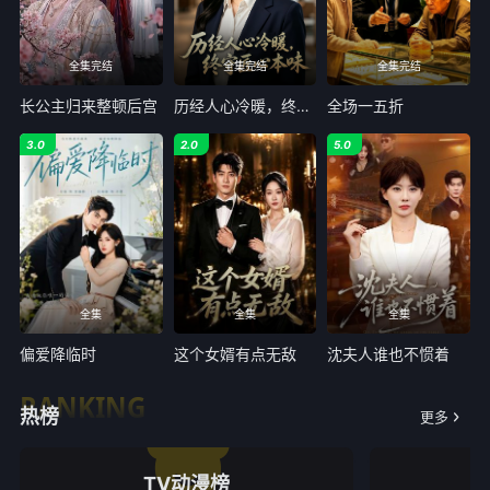
全集完结
全集完结
全集完结
长公主归来整顿后宫
历经人心冷暖，终守匠心本味
全场一五折
3.0
2.0
5.0
全集
全集
全集
偏爱降临时
这个女婿有点无敌
沈夫人谁也不惯着
RANKING
热榜
更多
TV动漫榜