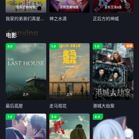
更新至第06集
更新至第18集
更新至第6集
我家的弟弟们真是让您费心了
神之水滴
正后方的神威
dianying
电影
5.0
1.0
1.0
正片
正片
正片
最后孤屋
走马观花
港城大劫案
1.0
3.0
8.0