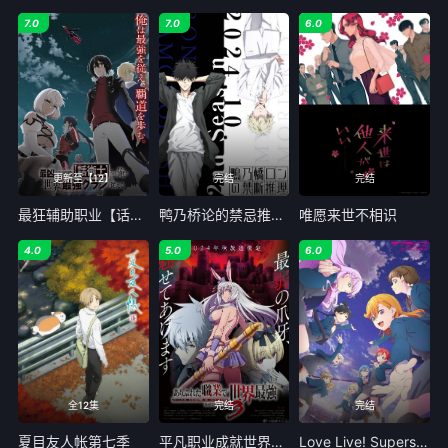
7.0
7.0
6.0
更新至【12】
完结
完结
最狂辅助职业【话术士】世界最强战团听我号令
鸭乃桥论的禁忌推理第二季
唯愿来世不相识
4.0
5.0
6.0
全12集
完结
完结
夏目友人帐第七季
平凡职业成就世界最强 第三季
Love Live! Superstar!!第三季