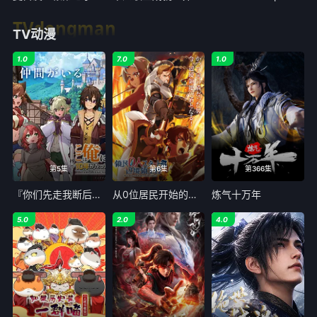
TVdongman
TV动漫
1.0
7.0
1.0
第5集
第6集
第366集
『你们先走我断后』，于是10年后我成为了传说
从0位居民开始的边境领主大人
炼气十万年
5.0
2.0
4.0