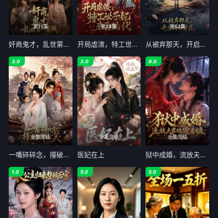
第15集
第24集
第52集
奸商鬼才，乱世第一客栈!
开局虐渣，特工世子妃来自现代
从被弃那天，开启满世繁花
3.0
3.0
9.0
全集完结
全集完结
全集完结
一嘴碎碎念，撞破禅心关
医妃在上
狱中成婚，流放夫君他宠妻无度第二季
1.0
5.0
5.0