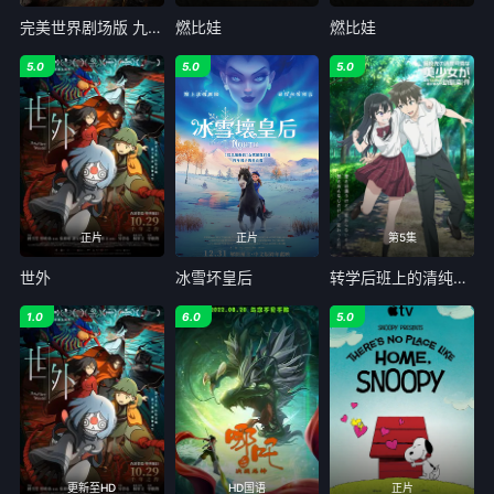
完美世界剧场版 九劫焚天
燃比娃
燃比娃
5.0
5.0
5.0
正片
正片
第5集
世外
冰雪坏皇后
转学后班上的清纯可爱美少女竟是小时候玩在一起的哥儿们
1.0
6.0
5.0
更新至HD
HD国语
正片