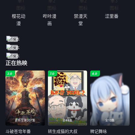
樱花动
哔咔漫
禁漫天
涩里番
漫
画
堂
正在热映
2.0
7.0
4.0
更新至第207集
全48集
全13集
斗破苍穹年番
转生成猫的大叔
稗记舞咏