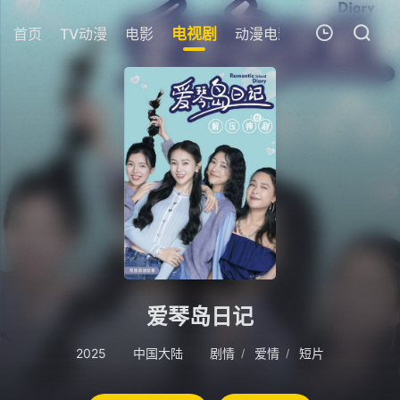
首页
TV动漫
电影
电视剧
动漫电影
短剧
今日更
我的观影记录
暂无观看影片的记录
爱琴岛日记
2025
中国大陆
剧情
爱情
短片
/
/