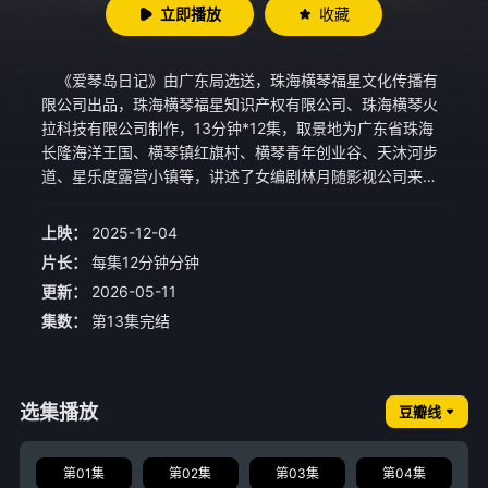
立即播放
收藏
《爱琴岛日记》由广东局选送，珠海横琴福星文化传播有
限公司出品，珠海横琴福星知识产权有限公司、珠海横琴火
拉科技有限公司制作，13分钟*12集，取景地为广东省珠海
长隆海洋王国、横琴镇红旗村、横琴青年创业谷、天沐河步
道、星乐度露营小镇等，讲述了女编剧林月随影视公司来到
横琴岛工作生活，和身边朋友在横琴新家园追求事业梦想和
爱情的故事，展现了年轻一代筑梦横琴、共筑湾区文明家园
上映：
2025-12-04
的昂扬风貌。
片长：
每集12分钟分钟
更新：
2026-05-11
集数：
第13集完结
选集播放
豆瓣线
第01集
第02集
第03集
第04集