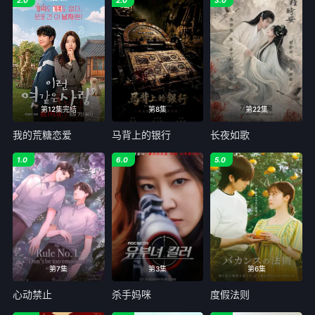
第12集完结
第8集
第22集
我的荒糖恋爱
马背上的银行
长夜如歌
1.0
6.0
5.0
第7集
第3集
第6集
心动禁止
杀手妈咪
度假法则