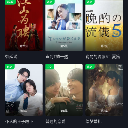
10.0
2.0
2.0
第21集
第5集
第6集
御廷谣
直到T恤干透
晚酌的流派5：夏篇
8.0
1.0
5.0
第6集
第6集
第8集
仆人的王子殿下
普通的恋爱
绘梦婚礼