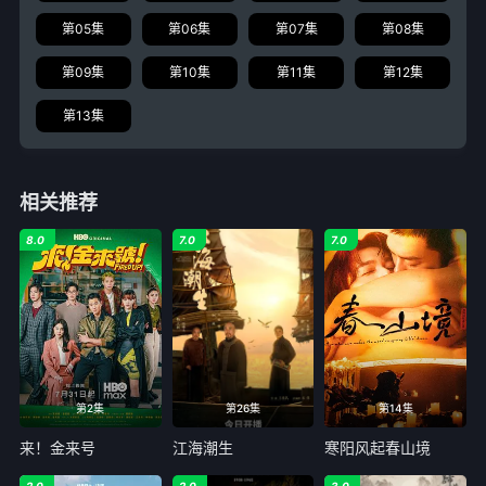
第05集
第06集
第07集
第08集
第09集
第10集
第11集
第12集
第13集
相关推荐
8.0
7.0
7.0
第2集
第26集
第14集
来！金来号
江海潮生
寒阳风起春山境
2.0
2.0
3.0