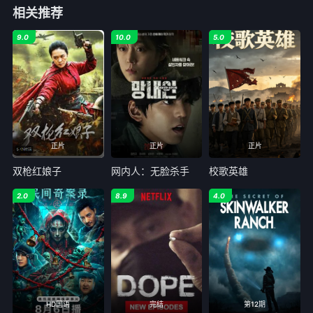
相关推荐
9.0
10.0
5.0
正片
正片
正片
双枪红娘子
网内人：无脸杀手
校歌英雄
2.0
8.9
4.0
HD国语
完结
第12期