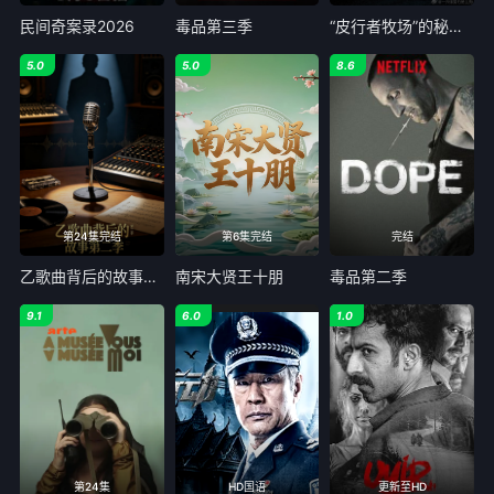
民间奇案录2026
毒品第三季
“皮行者牧场”的秘密 第七季
5.0
5.0
8.6
第24集完结
第6集完结
完结
乙歌曲背后的故事第二季
南宋大贤王十朋
毒品第二季
9.1
6.0
1.0
第24集
HD国语
更新至HD