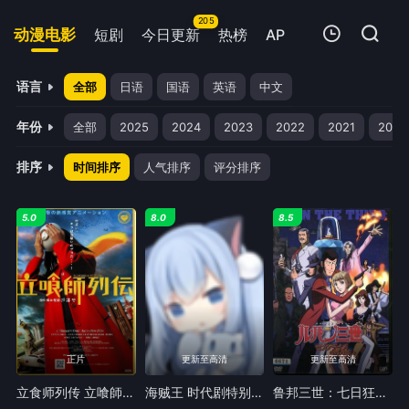
205
动漫电影
短剧
今日更新
热榜
APP
我的观影记录
语言
全部
日语
国语
英语
中文
年份
全部
2025
2024
2023
2022
2021
2020
排序
时间排序
人气排序
评分排序
5.0
8.0
8.5
暂无观看影片的记录
正片
更新至高清
更新至高清
立食师列传 立喰師列伝
海贼王 时代剧特别篇 草帽小子路飞的捕头传
鲁邦三世：七日狂想曲