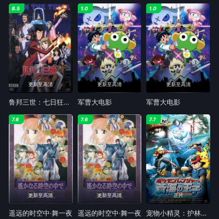
8.5
1.0
1.0
更新至高清
更新至高清
更新至高清
鲁邦三世：七日狂想曲
军曹大电影
军曹大电影
7.6
7.6
7.7
更新至高清
更新至高清
正片
遥远的时空中·舞一夜
遥远的时空中·舞一夜
宠物小精灵：护林员与沧海之王子玛娜霏